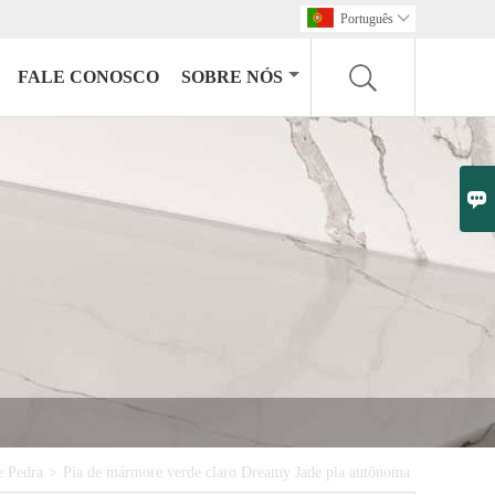
Português

FALE CONOSCO
SOBRE NÓS

e Pedra
>
Pia de mármore verde claro Dreamy Jade pia autônoma