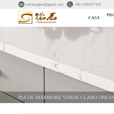


xmchunghwa@gmail.com
+86-13285977156
PR
CASA
PIA DE MÁRMORE VERDE CLARO DREA