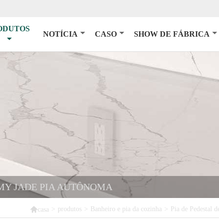
ODUTOS
NOTÍCIA
CASO
SHOW DE FÁBRICA
MY JADE PIA AUTÔNOMA

>
produtos
>
Banheiro e pia da cozinha
>
Pia de Pedestal d
casa