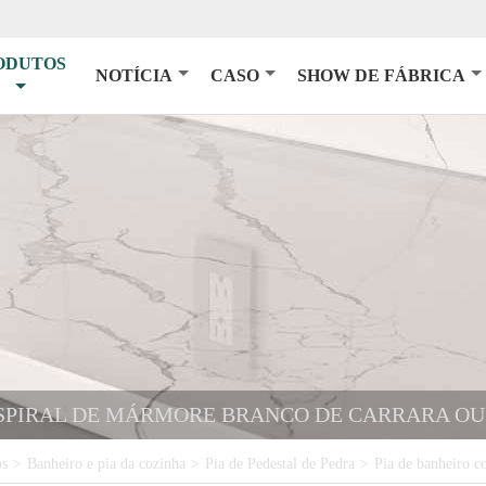
ODUTOS
NOTÍCIA
CASO
SHOW DE FÁBRICA
ESPIRAL DE MÁRMORE BRANCO DE CARRARA O
os
>
Banheiro e pia da cozinha
>
Pia de Pedestal de Pedra
>
Pia de banheiro c