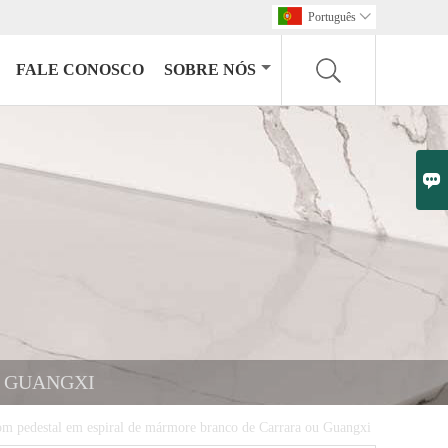
Português

FALE CONOSCO
SOBRE NÓS

U GUANGXI
om pedestal em espiral de mármore branco de Carrara ou Guangxi