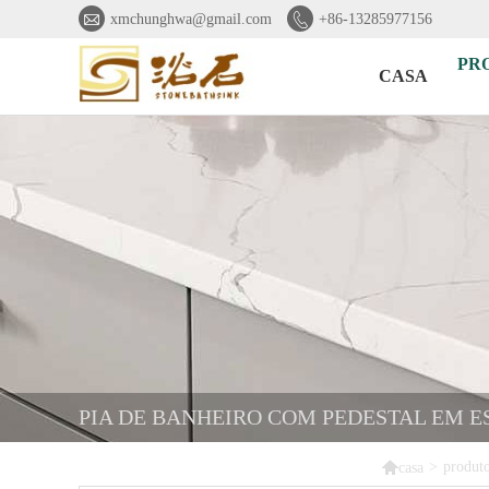


xmchunghwa@gmail.com
+86-13285977156
PR
CASA
PIA DE BANHEIRO COM PEDESTAL EM 

>
produt
casa