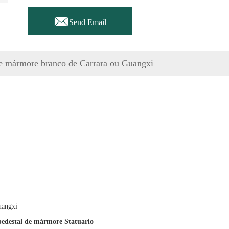

Send Email
de mármore branco de Carrara ou Guangxi
uangxi
pedestal de mármore Statuario