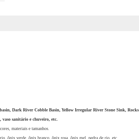
basin, Dark River Cobble Basin, Yellow Irregular River Stone Sink,
Rocks
 vaso sanitário e chuveiro, etc.
 cores, materiais e tamanhos.
rio, ônix verde, ônix branco, ônix rosa, ônix mel, pedra de rio, etc.