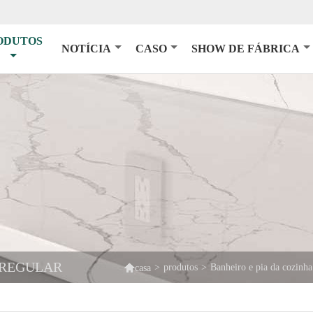
ODUTOS
NOTÍCIA
CASO
SHOW DE FÁBRICA
RREGULAR

>
produtos
>
Banheiro e pia da cozinha
casa