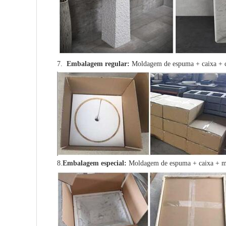
7.
Embalagem regular:
Moldagem de espuma + caixa + c
8.
Embalagem especial:
Moldagem de espuma + caixa + ma