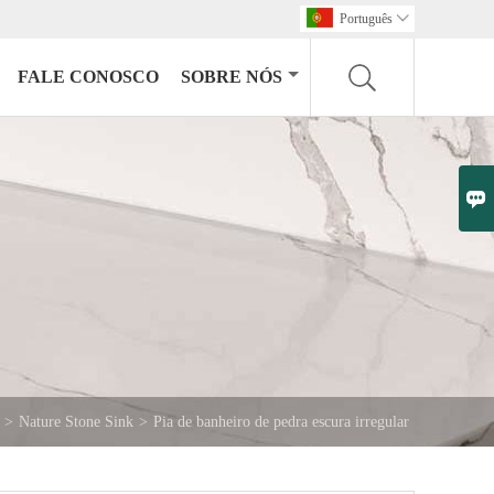
Português

FALE CONOSCO
SOBRE NÓS

>
Nature Stone Sink
>
Pia de banheiro de pedra escura irregular