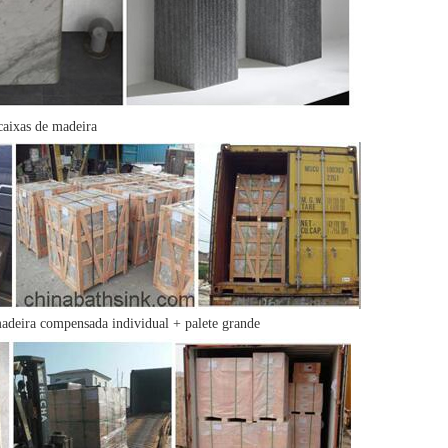
aixas de madeira
deira compensada individual + palete grande